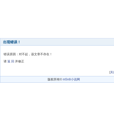
出现错误！
错误原因：对不起，该文章不存在！
请
返 回
并修正
[
关
版权所有©
m5n8小说网