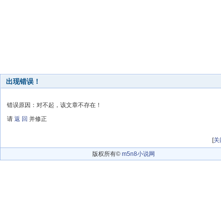
出现错误！
错误原因：对不起，该文章不存在！
请
返 回
并修正
[
关
版权所有©
m5n8小说网