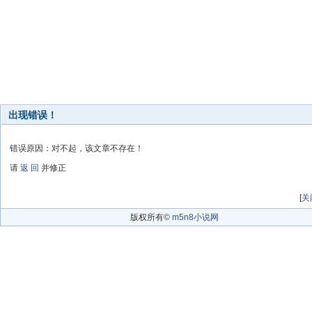
出现错误！
错误原因：对不起，该文章不存在！
请
返 回
并修正
[
关
版权所有©
m5n8小说网