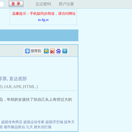
忘记密码
用户注册
温馨提示：手机版同步阅读，请访问网址
m.4g.re
荐票
,
直达底部
D,JAR,APK,HTML )
品，年幼的女孩扶了扶自己头上有些过大的
夫
超级传奇商店
超级运动专家
超级浮空城
战争天
皇
都市极品医仙
九天
酋长别打脸