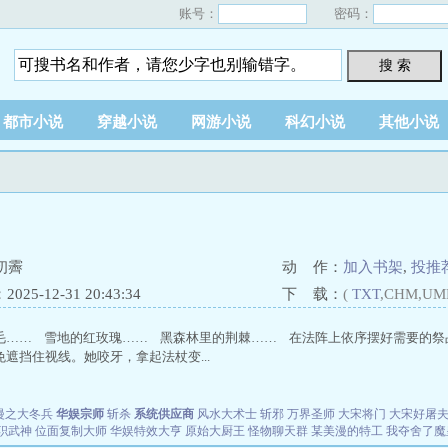
账号：
密码：
搜 索
都市小说
穿越小说
网游小说
科幻小说
其他小说
初霽
动 作：
加入书架
,
投推
25-12-31 20:43:34
下 载：
(
TXT
,CHM,UM
毛…… 雪地的红玫瑰…… 黑森林里的荆棘…… 在法阵上依序摆好需要的祭
遮挡住视线。她咬牙，拿起法杖变...
漫之大冬兵
华娱宗师
斩杀
系统供应商
风水大术士
斩邪
万界圣师
大宋将门
大宋好屠
职武神
位面复制大师
华娱特效大亨
原始大厨王
怪物聊天群
某美漫的特工
我夺舍了魔