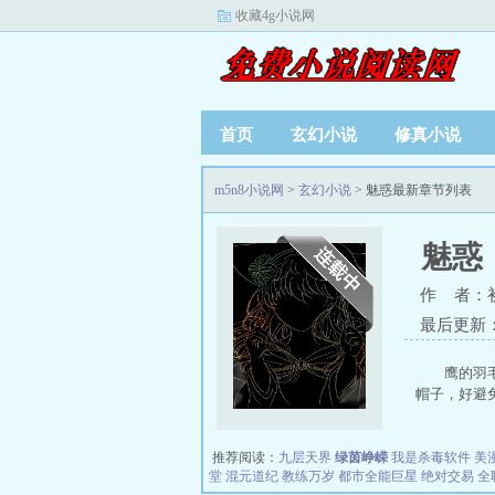
收藏4g小说网
首页
玄幻小说
修真小说
m5n8小说网
>
玄幻小说
> 魅惑最新章节列表
魅惑
作 者：
最后更新：20
鹰的羽
帽子，好避免
推荐阅读：
九层天界
绿茵峥嵘
我是杀毒软件
美
堂
混元道纪
教练万岁
都市全能巨星
绝对交易
全