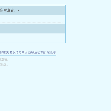
可实时查看。）
好屠夫
超级传奇商店
超级运动专家
超级浮
的特工
我夺舍了魔皇
都市极品医仙
九天
酋
新章节。
者欣赏。