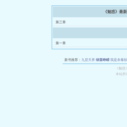
《魅惑》最
第三章
第一章
新书推荐：
九层天界
绿茵峥嵘
我是杀毒
空城
战争天堂
混元道纪
教练万岁
都市全
《魅惑
本站所