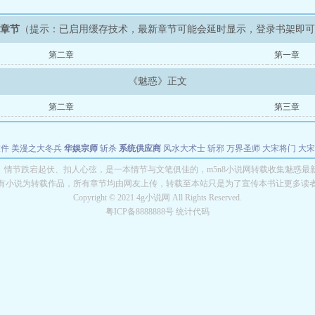
新章节
（提示：已启用缓存技术，最新章节可能会延时显示，登录书架即
第二章
第一章
《魅惑》正文
第二章
第三章
软件
美漫之大冬兵
华娱宗师
斩杀
系统供应商
风水大术士
斩邪
万界圣师
大宋将门
大宋
能巨星
绝对交易
全职武神
位面复制大师
华娱特效大亨
原始大厨王
怪物聊天群
某美漫
》情节跌宕起伏、扣人心弦，是一本情节与文笔俱佳的，m5n8小说网转载收集魅惑最
有小说为转载作品，所有章节均由网友上传，转载至本站只是为了宣传本书让更多读
长别打脸
Copyright © 2021 4g小说网 All Rights Reserved.
粤ICP备8888888号 统计代码