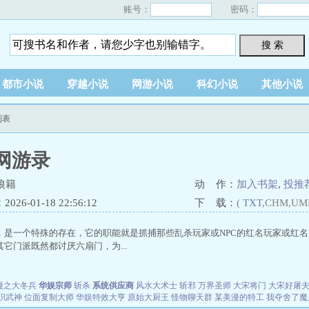
账号：
密码：
搜 索
都市小说
穿越小说
网游小说
科幻小说
其他小说
列表
网游录
狼籍
动 作：
加入书架
,
投推
26-01-18 22:56:12
下 载：
(
TXT
,CHM,UM
，是一个特殊的存在，它的职能就是抓捕那些乱杀玩家或NPC的红名玩家或红名
它门派既然都讨厌六扇门，为...
漫之大冬兵
华娱宗师
斩杀
系统供应商
风水大术士
斩邪
万界圣师
大宋将门
大宋好屠
职武神
位面复制大师
华娱特效大亨
原始大厨王
怪物聊天群
某美漫的特工
我夺舍了魔