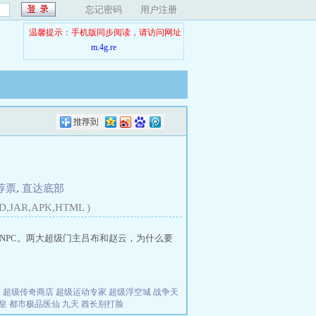
忘记密码
用户注册
温馨提示：手机版同步阅读，请访问网址
m.4g.re
荐票
,
直达底部
D,JAR,APK,HTML )
NPC。两大超级门主吕布和赵云，为什么要
夫
超级传奇商店
超级运动专家
超级浮空城
战争天
皇
都市极品医仙
九天
酋长别打脸