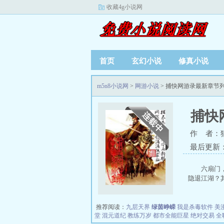
收藏4g小说网
首页
玄幻小说
修真小说
m5n8小说网
>
网游小说
> 捕快网游录最新章节
捕快
作 者：
最后更新：20
六扇门
隐退江湖？其
推荐阅读：
九层天界
绿茵峥嵘
我是杀毒软件
美
堂
混元道纪
教练万岁
都市全能巨星
绝对交易
全