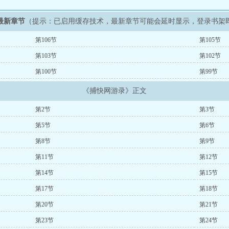
最新章节
（提示：已启用缓存技术，最新章节可能会延时显示，登录书架
第106节
第105节
第103节
第102节
第100节
第99节
《捕快网游录》正文
第2节
第3节
第5节
第6节
第8节
第9节
第11节
第12节
第14节
第15节
第17节
第18节
第20节
第21节
第23节
第24节