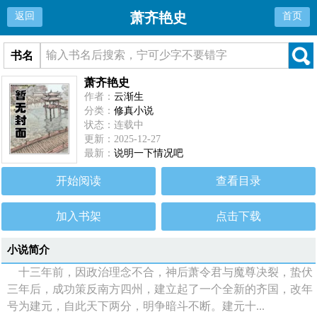
萧齐艳史
返回
首页
书名
萧齐艳史
作者：
云渐生
分类：
修真小说
状态：连载中
更新：2025-12-27
最新：
说明一下情况吧
开始阅读
查看目录
加入书架
点击下载
小说简介
十三年前，因政治理念不合，神后萧令君与魔尊决裂，蛰伏
三年后，成功策反南方四州，建立起了一个全新的齐国，改年
号为建元，自此天下两分，明争暗斗不断。建元十...