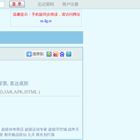
忘记密码
用户注册
温馨提示：手机版同步阅读，请访问网址
m.4g.re
荐票
,
直达底部
D,JAR,APK,HTML )
夫
超级传奇商店
超级运动专家
超级浮空城
战争天
皇
都市极品医仙
九天
酋长别打脸