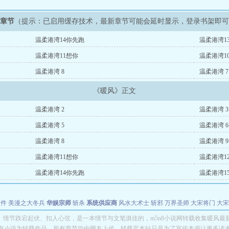
新章节
（提示：已启用缓存技术，最新章节可能会延时显示，登录书架即
温柔港湾14你先跑
温柔港湾1
温柔港湾11想你
温柔港湾1
温柔港湾 8
温柔港湾 7
《暖风》正文
温柔港湾 2
温柔港湾 3
温柔港湾 5
温柔港湾 6
温柔港湾 8
温柔港湾 
温柔港湾11想你
温柔港湾1
温柔港湾14你先跑
温柔港湾1
软件
美漫之大冬兵
华娱宗师
斩杀
系统供应商
风水大术士
斩邪
万界圣师
大宋将门
大宋
能巨星
绝对交易
全职武神
位面复制大师
华娱特效大亨
原始大厨王
怪物聊天群
某美漫
》情节跌宕起伏、扣人心弦，是一本情节与文笔俱佳的，m5n8小说网转载收集暖风最
有小说为转载作品，所有章节均由网友上传，转载至本站只是为了宣传本书让更多读
长别打脸