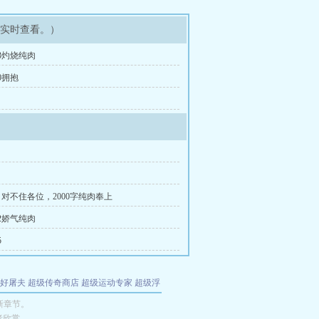
可实时查看。）
3灼烧纯肉
0拥抱
9 对不住各位，2000字纯肉奉上
2娇气纯肉
5
好屠夫
超级传奇商店
超级运动专家
超级浮
的特工
我夺舍了魔皇
都市极品医仙
九天
酋
新章节。
者欣赏。