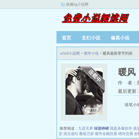
收藏4g小说网
首页
玄幻小说
修真小说
m5n8小说网
>
都市小说
> 暖风最新章节列表
暖风
作 者：
最后更新：20
练笔小短
推荐阅读：
九层天界
绿茵峥嵘
我是杀毒软件
美
堂
混元道纪
教练万岁
都市全能巨星
绝对交易
全