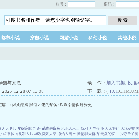
账号：
密码：
搜 索
都市小说
穿越小说
网游小说
科幻小说
其他小说
黑猫与茶包
动 作：
加入书架
,
投推
25-12-28 07:13:08
下 载：
(
TXT
,CHM,UM
篇1：温柔港湾 黑道大佬的禁脔×铁汉柔情保镖缘更...
漫之大冬兵
华娱宗师
斩杀
系统供应商
风水大术士
斩邪
万界圣师
大宋将门
大宋好屠
职武神
位面复制大师
华娱特效大亨
原始大厨王
怪物聊天群
某美漫的特工
我夺舍了魔