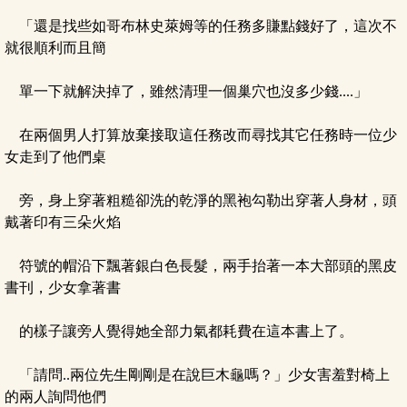
「還是找些如哥布林史萊姆等的任務多賺點錢好了，這次不
就很順利而且簡
單一下就解決掉了，雖然清理一個巢穴也沒多少錢....」
在兩個男人打算放棄接取這任務改而尋找其它任務時一位少
女走到了他們桌
旁，身上穿著粗糙卻洗的乾淨的黑袍勾勒出穿著人身材，頭
戴著印有三朵火焰
符號的帽沿下飄著銀白色長髮，兩手抬著一本大部頭的黑皮
書刊，少女拿著書
的樣子讓旁人覺得她全部力氣都耗費在這本書上了。
「請問..兩位先生剛剛是在說巨木龜嗎？」少女害羞對椅上
的兩人詢問他們