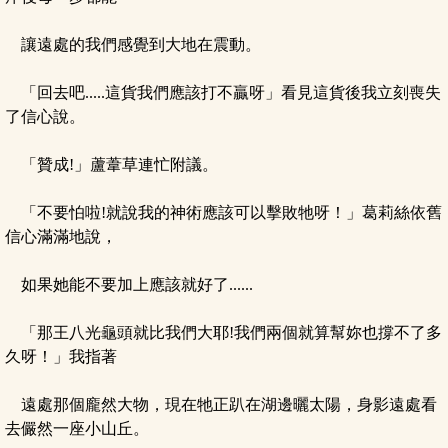
讓遠處的我們感覺到大地在震動。
「回去吧.....這貨我們應該打不贏呀」看見這貨後我立刻喪失
了信心說。
「贊成!」蘆葦草連忙附議。
「不要怕啦!就說我的神術應該可以擊敗牠呀！」葛莉絲依舊
信心滿滿地說，
如果她能不要加上應該就好了......
「那王八光龜頭就比我們大耶!我們兩個就算幫妳也撐不了多
久呀！」我指著
遠處那個龐然大物，現在牠正趴在湖邊曬太陽，身影遠處看
去儼然一座小山丘。