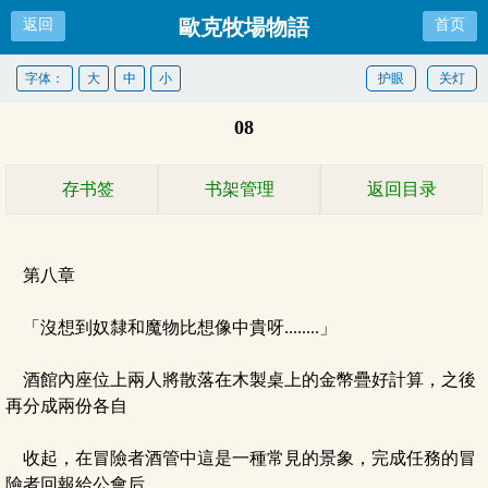
歐克牧場物語
返回
首页
字体：
大
中
小
护眼
关灯
08
存书签
书架管理
返回目录
第八章
「沒想到奴隸和魔物比想像中貴呀........」
酒館內座位上兩人將散落在木製桌上的金幣疊好計算，之後
再分成兩份各自
收起，在冒險者酒管中這是一種常見的景象，完成任務的冒
險者回報給公會后