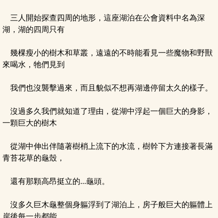
三人開始探查四周的地形，這座湖泊在公會資料中名為深
湖，湖的四周只有
幾棵瘦小的樹木和草叢，遠遠的不時能看見一些魔物和野獸
來喝水，牠們見到
我們也沒襲擊過來，而且貌似不想再湖邊停留太久的樣子。
沒過多久我們就知道了理由，從湖中浮起一個巨大的身影，
一顆巨大的樹木
從湖中伸出伴隨著樹梢上流下的水流，樹幹下方連接著長滿
青苔花草的龜殼，
還有那顆高昂挺立的...龜頭。
沒多久巨木龜整個身軀浮到了湖泊上，房子般巨大的軀體上
岸後每一步都能