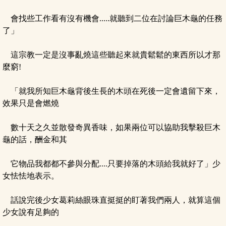
會找些工作看有沒有機會.....就聽到二位在討論巨木龜的任務
了」
這宗教一定是沒事亂燒這些聽起來就貴鬆鬆的東西所以才那
麼窮!
「就我所知巨木龜背後生長的木頭在死後一定會遺留下來，
效果只是會燃燒
數十天之久並散發奇異香味，如果兩位可以協助我擊殺巨木
龜的話，酬金和其
它物品我都都不參與分配....只要掉落的木頭給我就好了」少
女怯怯地表示。
話說完後少女葛莉絲眼珠直挺挺的盯著我們兩人，就算這個
少女說有足夠的