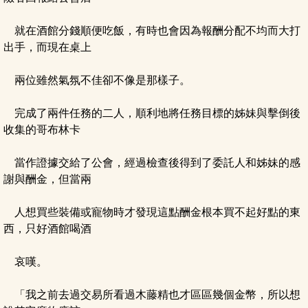
就在酒館分錢順便吃飯，有時也會因為報酬分配不均而大打
出手，而現在桌上
兩位雖然氣氛不佳卻不像是那樣子。
完成了兩件任務的二人，順利地將任務目標的姊妹與擊倒後
收集的哥布林卡
當作證據交給了公會，經過檢查後得到了委託人和姊妹的感
謝與酬金，但當兩
人想買些裝備或寵物時才發現這點酬金根本買不起好點的東
西，只好酒館喝酒
哀嘆。
「我之前去過交易所看過木藤精也才區區幾個金幣，所以想