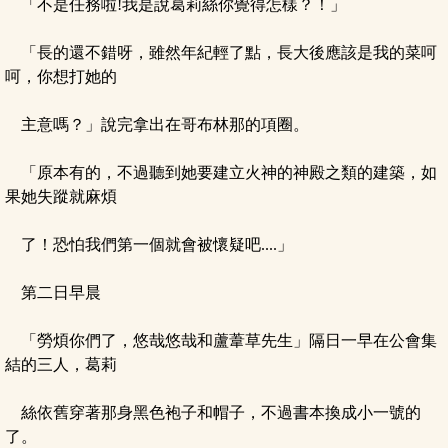
「不是任務啦!我是說葛莉絲你覺得怎樣？！」
「長的還不錯呀，雖然年紀輕了點，長大後應該是我的菜呵
呵，你想打她的
主意嗎？」說完拿出在哥布林那的項圈。
「原本有的，不過聽到她要建立火神的神殿之類的建築，如
果她失蹤就麻煩
了！恐怕我們第一個就會被懷疑吧....」
第二日早晨
「勞煩你們了，悠哉悠哉和蘆葦草先生」隔日一早在公會集
結的三人，葛莉
絲依舊穿著那身黑色袍子和帽子，不過書本換成小一號的
了。