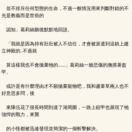
並不排斥任何型態的生命，不過一般情況用來判斷對錯的不
光是教義而是世俗的
認知」葛莉絲聽後默默地回說。
「我就是因為持有壯壯被人不信任，才會被派遣到這鎮上建
立神殿的..不過就
算這樣我也不會拋棄牠的......」葛莉絲一臉悲傷的撫摸著盔
甲。
或許是有什麼理由才不願拋棄寵物吧，我和蘆葦草兩人也不
好意思多問，後
來隊伍花了很長時間到達了湖周圍，一路上鎧甲也展現了牠
強悍的戰力，來襲
的小怪都被迅速發現並簡潔的一個斬擊解決。