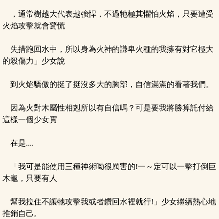
，通常樹越大代表越強悍，不過牠極其懼怕火焰，只要遭受
火焰攻擊就會驚慌
失措跑回水中，所以身為火神的謙卑火種的我擁有對它極大
的殺傷力」少女說
到火焰驕傲的挺了挺沒多大的胸部，自信滿滿的看著我們。
因為火對木屬性相剋所以有自信嗎？可是要我將勝算託付給
這樣一個少女實
在是....
「我可是能使用三種神術呦很厲害的!一～定可以一擊打倒巨
木龜，只要有人
幫我拉住不讓牠攻擊我或者鑽回水裡就行!」少女繼續熱心地
推銷自己。