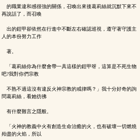
的職業違和感很強的關係，召喚出來後葛莉絲就沉默下來不
再說話了，而召喚
出的鎧甲卻依然在行進中不斷左右確認巡視，遵守著守護主
人的本份努力工作
著。
「葛莉絲你為什麼會帶一具這樣的鎧甲呀，這算是不死生物
吧?我對你們宗教
不熟不過這沒有違反火神宗教的戒律嗎？」我十分好奇的詢
問葛莉絲，看她彷彿
有什麼難言之隱般。
「火神的教義中火有創造生命治癒的火，也有破壞一切燃燒
殆盡的火焰，所以