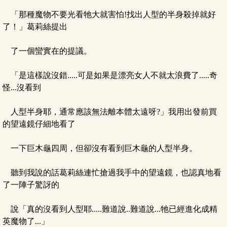
「那種魔物不要光看牠大就害怕!找出人型的半身殺掉就好
了！」葛莉絲提出
了一個蠻實在的提議。
「是這樣說沒錯.....可是如果是漂亮女人不就太浪費了.....奇
怪...沒看到
人型半身耶，通常應該無法離本體太遠呀?」我用出發前買
的望遠鏡仔細地看了
一下巨木龜四周，但卻沒有看到巨木龜的人型半身。
聽到我說的話葛莉絲連忙搶過我手中的望遠鏡，也認真地看
了一陣子驚訝的
說「真的沒看到人型耶.....難道說..難道說...牠已經進化成精
英魔物了...」