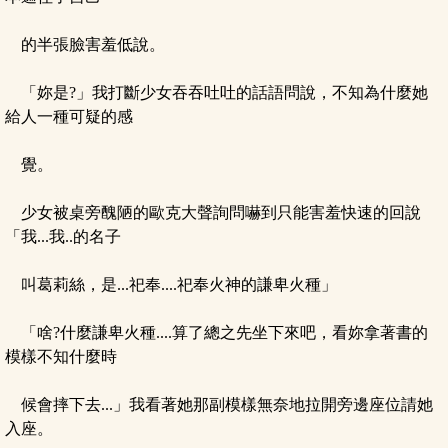
的半張臉害羞低說。
「妳是?」我打斷少女吞吞吐吐的話語問說，不知為什麼她
給人一種可疑的感
覺。
少女被桌旁醜陋的歐克大聲詢問嚇到只能害羞快速的回說
「我...我..的名子
叫葛莉絲，是...祀奉....祀奉火神的謙卑火種」
「啥?什麼謙卑火種....算了總之先坐下來吧，看妳拿著書的
模樣不知什麼時
候會摔下去...」我看著她那副模樣無奈地拉開旁邊座位請她
入座。