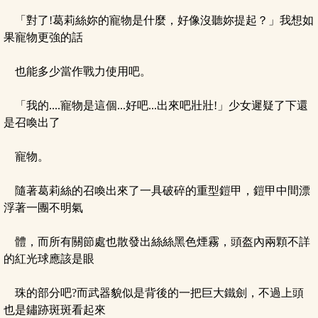
「對了!葛莉絲妳的寵物是什麼，好像沒聽妳提起？」我想如
果寵物更強的話
也能多少當作戰力使用吧。
「我的....寵物是這個...好吧...出來吧壯壯!」少女遲疑了下還
是召喚出了
寵物。
隨著葛莉絲的召喚出來了一具破碎的重型鎧甲，鎧甲中間漂
浮著一團不明氣
體，而所有關節處也散發出絲絲黑色煙霧，頭盔內兩顆不詳
的紅光球應該是眼
珠的部分吧?而武器貌似是背後的一把巨大鐵劍，不過上頭
也是鏽跡斑斑看起來