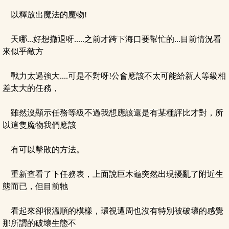
以釋放出魔法的魔物!
天哪...好想撤退呀.....之前才跨下海口要幫忙的...目前情況看
來似乎敵方
戰力太過強大....可是不對呀!公會應該不太可能給新人等級相
差太大的任務，
雖然沒顯示任務等級不過我想應該還是有某種評比才對，所
以這隻魔物我們應該
有可以擊敗的方法。
重新查看了下任務表，上面說巨木龜突然出現擾亂了附近生
態而已，但目前牠
看起來卻很溫順的模樣，環視遭周也沒有特別被破壞的感覺
那所謂的破壞生態不