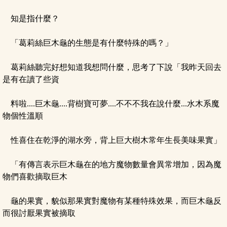
知是指什麼？
「葛莉絲巨木龜的生態是有什麼特殊的嗎？」
葛莉絲聽完好想知道我想問什麼，思考了下說「我昨天回去
是有在讀了些資
料啦....巨木龜....背樹寶可夢....不不不我在說什麼...水木系魔
物個性溫順
性喜住在乾淨的湖水旁，背上巨大樹木常年生長美味果實」
「有傳言表示巨木龜在的地方魔物數量會異常增加，因為魔
物們喜歡摘取巨木
龜的果實，貌似那果實對魔物有某種特殊效果，而巨木龜反
而很討厭果實被摘取