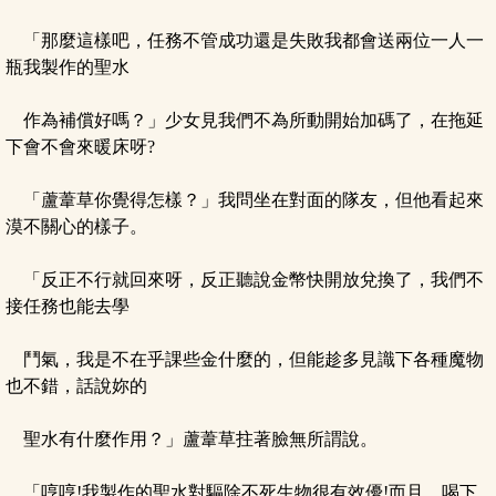
「那麼這樣吧，任務不管成功還是失敗我都會送兩位一人一
瓶我製作的聖水
作為補償好嗎？」少女見我們不為所動開始加碼了，在拖延
下會不會來暖床呀?
「蘆葦草你覺得怎樣？」我問坐在對面的隊友，但他看起來
漠不關心的樣子。
「反正不行就回來呀，反正聽說金幣快開放兌換了，我們不
接任務也能去學
鬥氣，我是不在乎課些金什麼的，但能趁多見識下各種魔物
也不錯，話說妳的
聖水有什麼作用？」蘆葦草拄著臉無所謂說。
「哼哼!我製作的聖水對驅除不死生物很有效優!而且....喝下