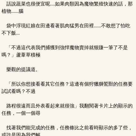
話說蔬菜也很便宜呢....如果肉類因為魔物繁殖快速的話，那
植物......腦
袋中浮現紅娘在田邊看著肌肉猛男在田裡......不敢想了怕吃
不下飯...
「不過這代表我們捕獲到強悍魔物賣掉就狠賺一筆了不是
嗎？」蘆葦草積極
樂觀的提議道。
「所以你想接看看其它任務？這邊有個狩獵獅鷲獸的任務要
試試看嗎？不過
路程很遠而且外表看起來就很強」我翻閱著卡片上的顯示的
任務，一個一個尋
找著我們能完成的任務，任務條比之前看時顯示的多了些，
或許是因為我們解