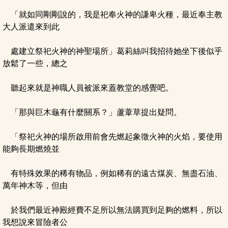
「就如同剛剛說的，我是祀奉火神的謙卑火種，最近奉主教
大人派遣來到此
處建立祭祀火神的神聖場所」葛莉絲叫我招待她坐下後似乎
放鬆了一些，總之
聽起來就是神職人員被派來蓋教堂的感覺吧。
「那與巨木龜有什麼關系？」蘆葦草提出疑問。
「祭祀火神的場所啟用前會先燃起象徵火神的火焰，要使用
能夠長期燃燒並
有特殊效果的稀有物品，例如稀有的遠古煤炭、無盡石油、
萬年神木等，但由
於我們最近神殿經費不足所以無法購買到足夠的燃料，所以
我想說來冒險者公