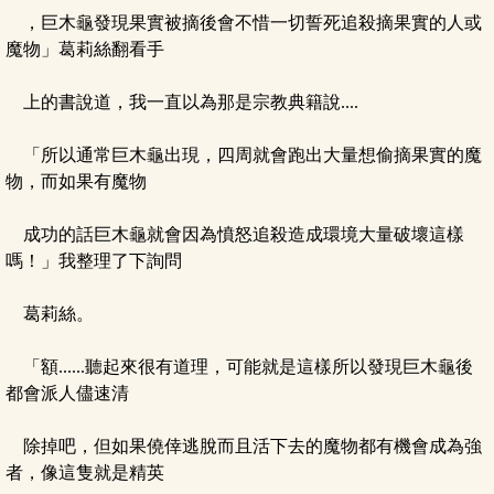
，巨木龜發現果實被摘後會不惜一切誓死追殺摘果實的人或
魔物」葛莉絲翻看手
上的書說道，我一直以為那是宗教典籍說....
「所以通常巨木龜出現，四周就會跑出大量想偷摘果實的魔
物，而如果有魔物
成功的話巨木龜就會因為憤怒追殺造成環境大量破壞這樣
嗎！」我整理了下詢問
葛莉絲。
「額......聽起來很有道理，可能就是這樣所以發現巨木龜後
都會派人儘速清
除掉吧，但如果僥倖逃脫而且活下去的魔物都有機會成為強
者，像這隻就是精英