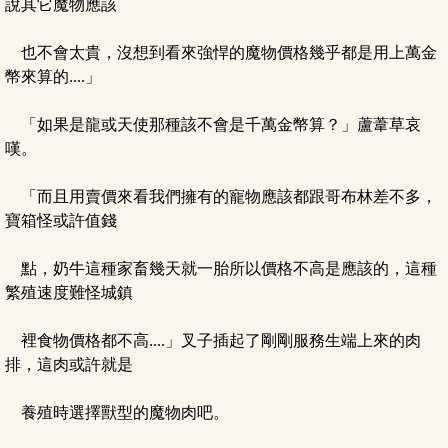
說其它魔物應該
也不會太貴，沒想到看來強悍的魔物價格幾乎都是用上萬金
幣來算的....」
「如果是龍或天使那種該不會是千萬金幣算？」蘆葦草哀
嘆。
「而且用賣價來看我們擁有的寵物應該都跟哥布林差不多，
寶箱怪或許值錢
點，奶牛這種家畜幾天就一胎所以價格不高是應該的，這種
繁殖速度難怪城鎮
裡食物價格都不高....」叉子插起了剛剛服務生端上來的肉
排，這肉或許就是
養殖時選擇獸型的魔物肉吧。