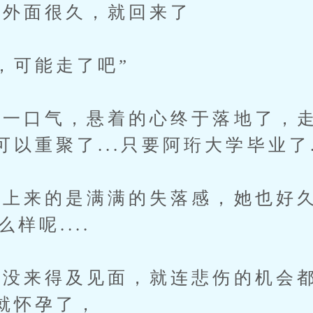
外面很久，就回来了
可能走了吧”
口气，悬着的心终于落地了，走了
以重聚了...只要阿珩大学毕业了.
上来的是满满的失落感，她也好
么样呢....
来得及见面，就连悲伤的机会都
就怀孕了，