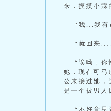
来，摸摸小霖
“我...我有
“就回来...
“诶呦，你快
她，现在可马
公来接过她，
是一个被男人
“不好意思阿