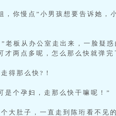
，你慢点”小男孩想要告诉她，
”老板从办公室走出来，一脸疑惑
可才两点多呢，怎么那么快就弹完
走得那么快?！
是个孕妇，走那么快干嘛呢！”
个大肚子，一直走到陈珩看不见的