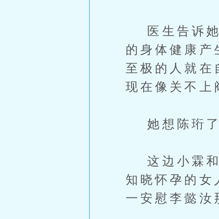
医生告诉她，
的身体健康产
至极的人就在
现在像关不上
她想陈珩了
这边小霖和老
知晓怀孕的女
一安慰李懿汝