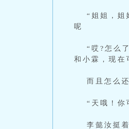
“姐姐，姐姐
呢
“哎?怎么了
和小霖，现在
而且怎么还
“天哦！你可
李懿汝挺着