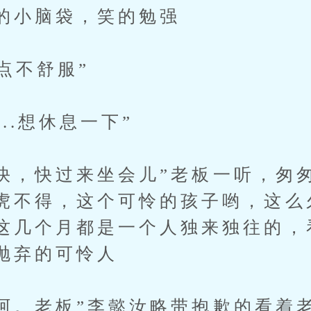
的小脑袋，笑的勉强
点不舒服”
...想休息一下”
，快过来坐会儿”老板一听，匆
虎不得，这个可怜的孩子哟，这么
这几个月都是一个人独来独往的，看
抛弃的可怜人
。老板”李懿汝略带抱歉的看着