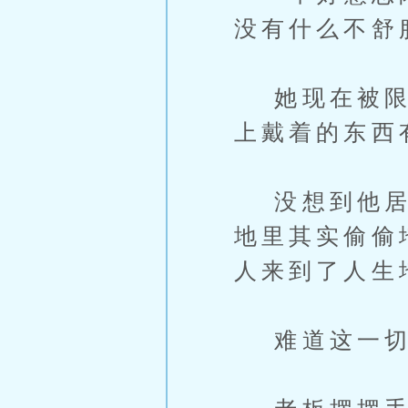
没有什么不舒
她现在被限定
上戴着的东西
没想到他居然
地里其实偷偷
人来到了人生
难道这一切