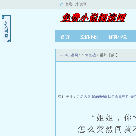
收藏4g小说网
首页
玄幻小说
修真小说
m5n8小说网
>
>
匍匐磕
> 番外【貳·】
热门推荐：
九层天界
绿茵峥嵘
我是杀毒软件
美
“姐姐，你慢
怎么突然间就