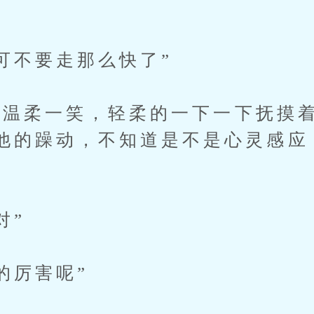
不要走那么快了”
柔一笑，轻柔的一下一下抚摸着
他的躁动，不知道是不是心灵感应
对”
厉害呢”